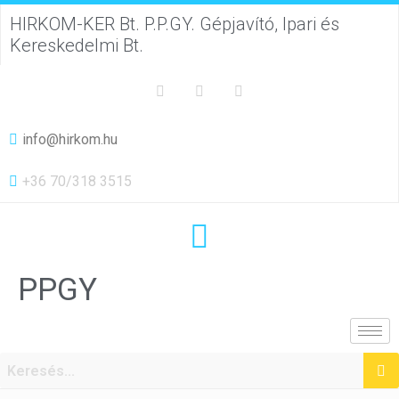
HIRKOM-KER Bt. P.P.GY. Gépjavító, Ipari és
Kereskedelmi Bt.
info@hirkom.hu
+36 70/318 3515
PPGY