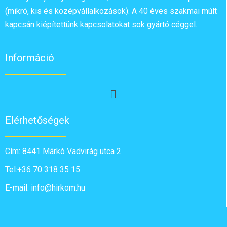
(mikró, kis és középvállalkozások). A 40 éves szakmai múlt
kapcsán kiépítettünk kapcsolatokat sok gyártó céggel.
Információ
Elérhetőségek
Cím: 8441 Márkó Vadvirág utca 2
Tel:+36 70 318 35 15
E-mail: info@hirkom.hu