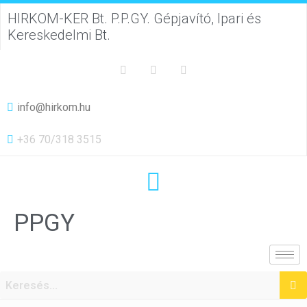
HIRKOM-KER Bt. P.P.GY. Gépjavító, Ipari és
Kereskedelmi Bt.
info@hirkom.hu
+36 70/318 3515
PPGY