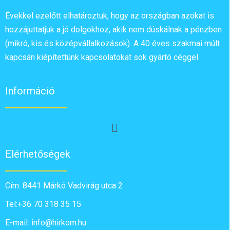
Évekkel ezelőtt elhatároztuk, hogy az országban azokat is
hozzájuttatjuk a jó dolgokhoz, akik nem dúskálnak a pénzben
(mikró, kis és középvállalkozások). A 40 éves szakmai múlt
kapcsán kiépítettünk kapcsolatokat sok gyártó céggel.
Információ
Elérhetőségek
Cím: 8441 Márkó Vadvirág utca 2
Tel:+36 70 318 35 15
E-mail: info@hirkom.hu