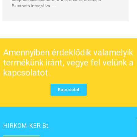
Bluetooth integrálva …
Amennyiben érdeklődik valamelyik
termékünk iránt, vegye fel velünk a
kapcsolatot.
Kapcsolat
HIRKOM-KER Bt.