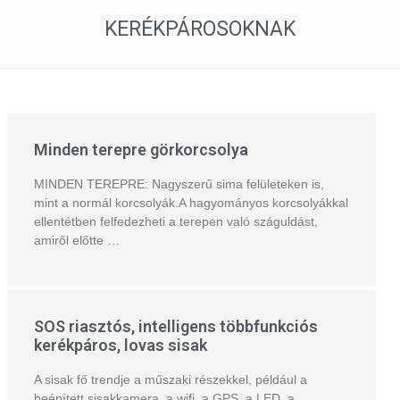
KERÉKPÁROSOKNAK
Minden terepre görkorcsolya
MINDEN TEREPRE: Nagyszerű sima felületeken is,
mint a normál korcsolyák.A hagyományos korcsolyákkal
ellentétben felfedezheti a terepen való száguldást,
amiről előtte …
SOS riasztós, intelligens többfunkciós
kerékpáros, lovas sisak
A sisak fő trendje a műszaki részekkel, például a
beépített sisakkamera, a wifi, a GPS, a LED, a