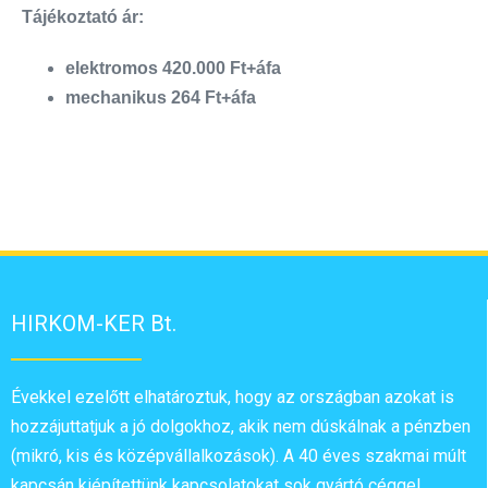
Tájékoztató ár:
elektromos 420.000 Ft+áfa
mechanikus 264 Ft+áfa
HIRKOM-KER Bt.
Évekkel ezelőtt elhatároztuk, hogy az országban azokat is
hozzájuttatjuk a jó dolgokhoz, akik nem dúskálnak a pénzben
(mikró, kis és középvállalkozások). A 40 éves szakmai múlt
kapcsán kiépítettünk kapcsolatokat sok gyártó céggel.