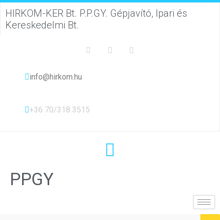
HIRKOM-KER Bt. P.P.GY. Gépjavító, Ipari és
Kereskedelmi Bt.
info@hirkom.hu
+36 70/318 3515
PPGY