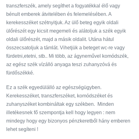
transzferszék, amely segíthet a fogyatékkal élő vagy
bénult emberek átvitelében és felemelésében. A
kerekesszéket szétnyitjuk. Az ülő beteg egyik oldali
ülőrészét egy kicsit megemeli és alátoljuk a szék egyik
oldali ülőrészét, majd a másik oldalit. Utána hátul
összecsatoljuk a támlát. Vihetjük a beteget wc-re vagy
fürdetni,etetni, stb.. Mi több, az ágyneművel komódszék,
az egész szék vízálló anyaga teszi zuhanyzóvá és
fürdőszékké.
Ez a szék egyedülálló az egészségügyben.
Kerekesszéket, transzferszéket, komódszéket és
zuhanyszéket kombináltak egy székben. Minden
illetékesnek fő szempontja kell hogy legyen : nem
mindegy hogy egy bizonyos pénzkeretből hány emberen
lehet segíteni !