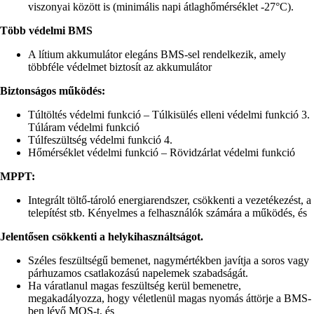
viszonyai között is (minimális napi átlaghőmérséklet -27°C).
Több védelmi BMS
A lítium akkumulátor elegáns BMS-sel rendelkezik, amely
többféle védelmet biztosít az akkumulátor
Biztonságos működés:
Túltöltés védelmi funkció – Túlkisülés elleni védelmi funkció 3.
Túláram védelmi funkció
Túlfeszültség védelmi funkció 4.
Hőmérséklet védelmi funkció – Rövidzárlat védelmi funkció
MPPT:
Integrált töltő-tároló energiarendszer, csökkenti a vezetékezést, a
telepítést stb. Kényelmes a felhasználók számára a működés, és
Jelentősen csökkenti a helykihasználtságot.
Széles feszültségű bemenet, nagymértékben javítja a soros vagy
párhuzamos csatlakozású napelemek szabadságát.
Ha váratlanul magas feszültség kerül bemenetre,
megakadályozza, hogy véletlenül magas nyomás áttörje a BMS-
ben lévő MOS-t, és