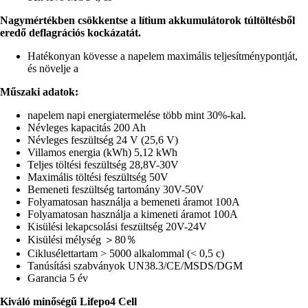
Nagymértékben csökkentse a lítium akkumulátorok túltöltésből
eredő deflagrációs kockázatát.
Hatékonyan kövesse a napelem maximális teljesítménypontját,
és növelje a
Műszaki adatok:
napelem napi energiatermelése több mint 30%-kal.
Névleges kapacitás 200 Ah
Névleges feszültség 24 V (25,6 V)
Villamos energia (kWh) 5,12 kWh
Teljes töltési feszültség 28,8V-30V
Maximális töltési feszültség 50V
Bemeneti feszültség tartomány 30V-50V
Folyamatosan használja a bemeneti áramot 100A
Folyamatosan használja a kimeneti áramot 100A
Kisülési lekapcsolási feszültség 20V-24V
Kisülési mélység ＞80％
Ciklusélettartam > 5000 alkalommal (< 0,5 c)
Tanúsítási szabványok UN38.3/CE/MSDS/DGM
Garancia 5 év
Kiváló minőségű Lifepo4 Cell