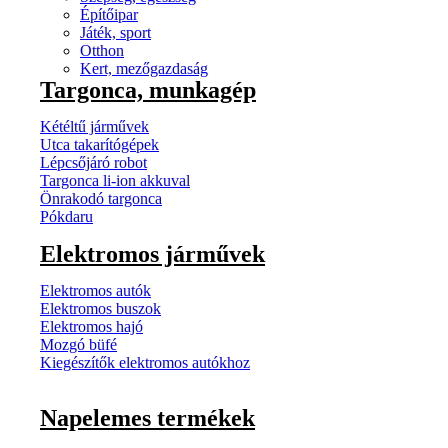
Építőipar
Játék, sport
Otthon
Kert, mezőgazdaság
Targonca, munkagép
Kétéltű járművek
Utca takarítógépek
Lépcsőjáró robot
Targonca li-ion akkuval
Önrakodó targonca
Pókdaru
Elektromos járművek
Elektromos autók
Elektromos buszok
Elektromos hajó
Mozgó büfé
Kiegészítők elektromos autókhoz
Napelemes termékek