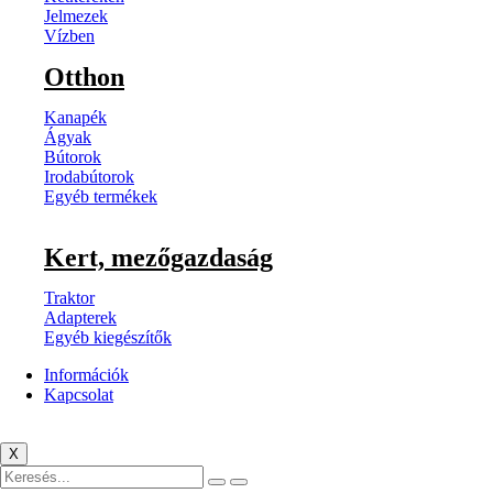
Jelmezek
Vízben
Otthon
Kanapék
Ágyak
Bútorok
Irodabútorok
Egyéb termékek
Kert, mezőgazdaság
Traktor
Adapterek
Egyéb kiegészítők
Információk
Kapcsolat
X