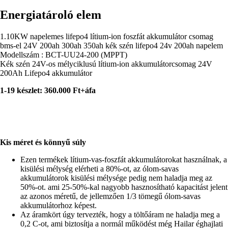
Energiatároló elem
1.10KW napelemes lifepo4 lítium-ion foszfát akkumulátor csomag
bms-el 24V 200ah 300ah 350ah kék szén lifepo4 24v 200ah napelem
Modellszám : BCT-UU24-200 (MPPT)
Kék szén 24V-os mélyciklusú lítium-ion akkumulátorcsomag 24V
200Ah Lifepo4 akkumulátor
1-19 készlet: 360.000 Ft+áfa
Kis méret és könnyű súly
Ezen termékek lítium-vas-foszfát akkumulátorokat használnak, a
kisülési mélység elérheti a 80%-ot, az ólom-savas
akkumulátorok kisülési mélysége pedig nem haladja meg az
50%-ot. ami 25-50%-kal nagyobb hasznosítható kapacitást jelent
az azonos méretű, de jellemzően 1/3 tömegű ólom-savas
akkumulátorhoz képest.
Az áramkört úgy tervezték, hogy a töltőáram ne haladja meg a
0,2 C-ot, ami biztosítja a normál működést még Hailar éghajlati