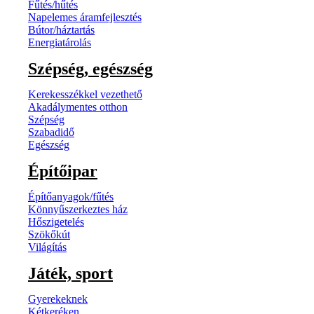
Fűtés/hűtés
Napelemes áramfejlesztés
Bútor/háztartás
Energiatárolás
Szépség, egészség
Kerekesszékkel vezethető
Akadálymentes otthon
Szépség
Szabadidő
Egészség
Építőipar
Építőanyagok/fűtés
Könnyűszerkeztes ház
Hőszigetelés
Szökőkút
Világítás
Játék, sport
Gyerekeknek
Kétkeréken