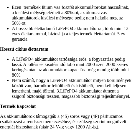
Ezen termékek lítium-vas-foszfát akkumulátorokat használnak,
a kisülési mélység elérheti a 80%-ot, az ólom-savas
akkumulátorok kisülési mélysége pedig nem haladja meg az
50%-ot.
A hosszabb élettartamú LiFePO4 akkumulátorral, több mint 12
éves élettartammal, biztosítja a teljes termék élettartamát. 5 év
garancia.
Hosszú ciklus élettartam
A LiFePO4 akkumulátor tartóssága erős, a fogyasztása pedig
lassú. A töltési és kisütési idő több mint 2000-szer. 2000-szeres
keringés után az akkumulátor kapacitása még mindig több mint
80%.
Nem számít, hogy a LiFePO4 akkumulátor milyen körülmények
között van, bármikor feltölthető és kisüthető, nem kell teljesen
lemeríteni, majd tölteni. 3.LiFePO4 akkumulátor átment a
szigorú biztonsági teszten, magasabb biztonsági teljesítménnyel.
Termék kapcsolat
Az akkumulátorok támogatják a (4S) soros vagy (4P) párhuzamos
csatlakozást a rendszer méretezéséhez, és szükség szerint megnövelt
energiát biztosítanak (akár 24 V-ig vagy 1200 Ah-ig).