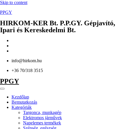
Skip to content
PPGY
HIRKOM-KER Bt. P.P.GY. Gépjavító,
Ipari és Kereskedelmi Bt.
info@hirkom.hu
+36 70/318 3515
PPGY
Kezdőlap
Bemutatkozás
Kategóriák
Targonca, munkagép
Elektromos járművek
Napelemes termékek
Szépség, egészség