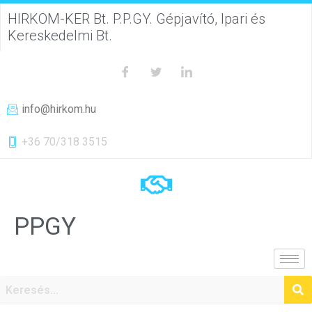
HIRKOM-KER Bt. P.P.GY. Gépjavító, Ipari és
Kereskedelmi Bt.
info@hirkom.hu
+36 70/318 3515
PPGY