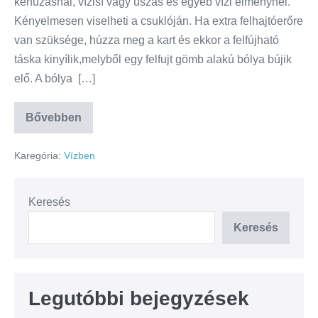
kenuzásnál, vízisí vagy úszás és egyéb vízi élménynél.
Kényelmesen viselheti a csuklóján. Ha extra felhajtóerőre
van szüksége, húzza meg a kart és ekkor a felfújható
táska kinyílik,melyből egy felfujt gömb alakú bólya bújik
elő. A bólya […]
Bővebben
Karegória:
Vízben
Keresés
Keresés
Legutóbbi bejegyzések