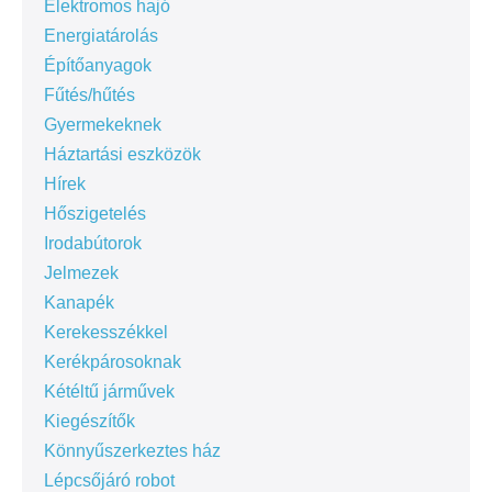
Elektromos hajó
Energiatárolás
Építőanyagok
Fűtés/hűtés
Gyermekeknek
Háztartási eszközök
Hírek
Hőszigetelés
Irodabútorok
Jelmezek
Kanapék
Kerekesszékkel
Kerékpárosoknak
Kétéltű járművek
Kiegészítők
Könnyűszerkeztes ház
Lépcsőjáró robot