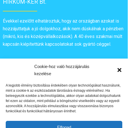
HIRKOM-KER Bt.
Évekkel ezelőtt elhatároztuk, hogy az országban azokat is
hozzájuttatjuk a jó dolgokhoz, akik nem dúskálnak a pénzben
(mikró, kis és középvállalkozások). A 40 éves szakmai múlt
kapcsán kiépítettünk kapcsolatokat sok gyártó céggel.
Információ
Cookie-hoz való hozzájárulás
kezelése
A legjobb élmény biztosítása érdekében olyan technológiákat használunk,
mint a cookie-k az eszközadatok tárolására és/vagy eléréséhez. Ha
beleegyezik ezekbe a technológiákba, akkor olyan adatokat dolgozhatunk
Elérhetőségek
fel ezen az oldalon, mint például a böngészési viselkedés vagy az egyedi
azonosítók. A hozzájárulás elmulasztása vagy visszavonása bizonyos
funkciókat és funkciókat hátrányosan érinthet.
Cím: 8441 Márkó Vadvirág utca 2
Tel:+36 70 318 35 15
Elfogad